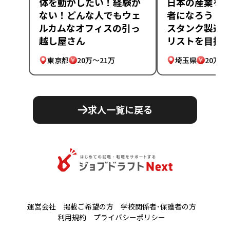
体を動かしたい！経験が
日本の産業を
ない！どんな人でもウェ
者になろう！
ルカムなオフィスの引っ
スタンク製造
越し屋さん
リストを目指
東京都
20万～21万
埼玉県
20万～
求人一覧に戻る
運営会社
掲載ご希望の方
学校関係者･保護者の方
利用規約
プライバシーポリシー