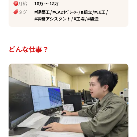
月給
18万 〜 18万
タグ
#建築工
#CADｵﾍﾟﾚｰﾀｰ
#組立
#加工
#事務アシスタント
#工場
#製造
どんな仕事？