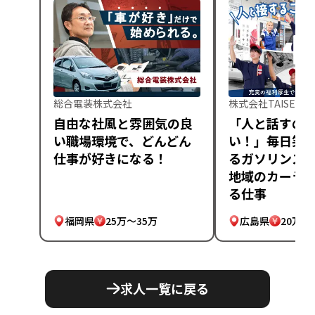
総合電装株式会社
株式会社TAISEI
自由な社風と雰囲気の良
「人と話すの
い職場環境で、どんどん
い！」毎日笑
仕事が好きになる！
るガソリンス
地域のカーラ
る仕事
福岡県
25万～35万
広島県
20万～
求人一覧に戻る