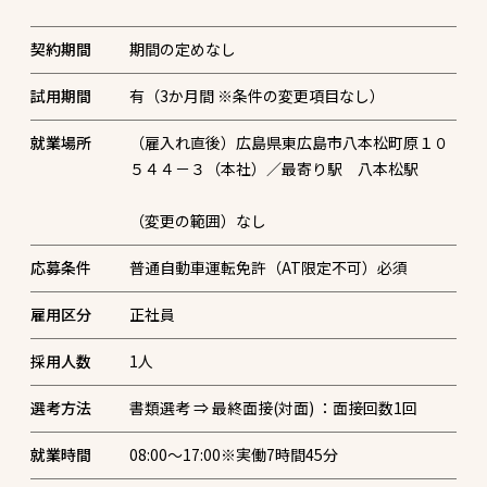
契約期間
期間の定めなし
試用期間
有（3か月間 ※条件の変更項目なし）
就業場所
（雇入れ直後）広島県東広島市八本松町原１０
５４４－３（本社）／最寄り駅 八本松駅
（変更の範囲）なし
応募条件
普通自動車運転免許（AT限定不可）必須
雇用区分
正社員
採用人数
1
人
選考方法
書類選考 ⇒ 最終面接(対面) ：面接回数1回
就業時間
08:00～17:00※実働7時間45分