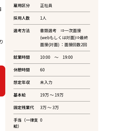
雇用区分
正社員
精
採用人数
1
人
選考方法
書類選考 ⇒一次面接
(webもしくは対面)⇒最終
り
面接(対面) ：面接回数2回
就業時間
10:00 ～ 19:00
休憩時間
60
想定年収
未入力
基本給
19万 〜 19万
固定残業代
3万 〜 3万
手当（一律支
0
給）