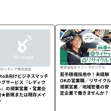
株式会社セイノーマテリアル
フロンティア株式会社
若手積極採用中！未経験
BtoB向けビジネスマッチ
OKの営業職／リサイクル
ングサービス『レディク
提案営業／地域密着の安
ル』の提案営業・営業企
定企業で働きませんか？
画★新規または既存メイ
ン