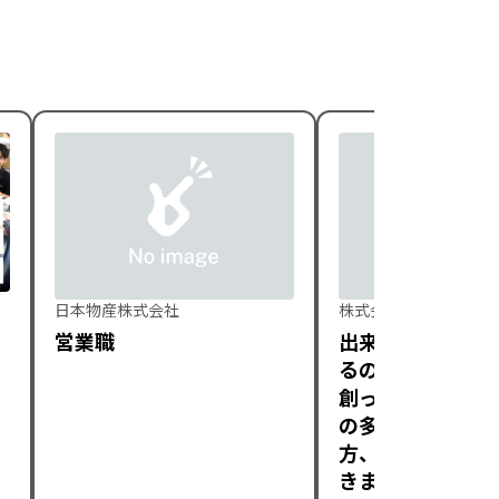
日本物産株式会社
株式会社BizPlatform
営業職
出来上がった大企
るのか、自分が大
創っていくのか。
の多い人生を楽し
方、一緒に創り上
きましょう。