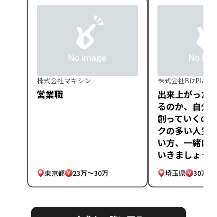
株式会社マキシン
株式会社BizPlatfo
営業職
出来上がった
るのか、自分
創っていくの
クの多い人生
い方、一緒に
いきましょう
東京都
23万～30万
埼玉県
30万～