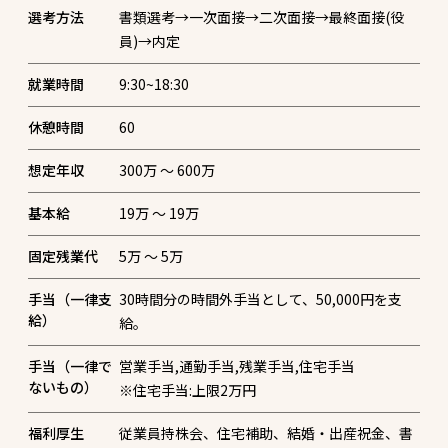
選考方法
書類選考→一次面接→二次面接→最終面接(役
員)→内定
就業時間
9:30~18:30
休憩時間
60
想定年収
300万 〜 600万
基本給
19万 〜 19万
固定残業代
5万 〜 5万
手当（一律支
30時間分の時間外手当として、50,000円を支
給）
給。
手当（一律で
営業手当,通勤手当,残業手当,住宅手当
ないもの）
※住宅手当:上限2万円
福利厚生
従業員持株会、住宅補助、結婚・出産祝金、書