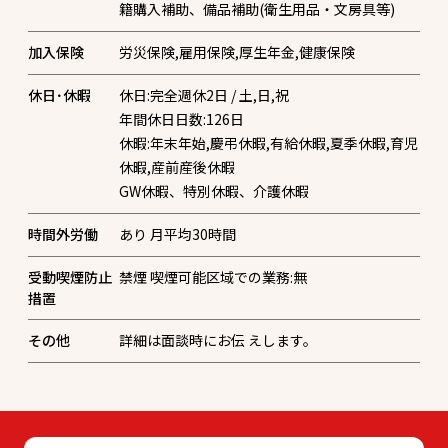
籍購入補助、備品補助(衛生用品・文房具等)
加入保険
労災保険,雇用保険,厚生年金,健康保険
休日･休暇
休日:完全週休2日 / 土,日,祝
年間休日日数:126日
休暇:年末年始,慶弔休暇,有給休暇,夏季休暇,育児
休暇,産前産後休暇
GW休暇、特別休暇、介護休暇
時間外労働
あり 月平均30時間
受動喫煙防止
禁煙 喫煙可能区域での業務:無
措置
その他
詳細は面談時にお伝 えします。