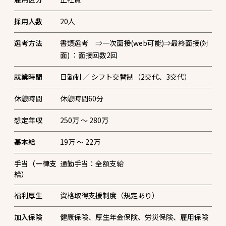
採用人数
20
人
選考方法
書類選考 ⇒一次面接(web可能)⇒最終面接(対
面) ：面接回数2回
就業時間
日勤制 ／ シフト交替制（2交代、3交代）
休憩時間
休憩時間60分
想定年収
250万 〜 280万
基本給
19万 〜 22万
手当（一律支
通勤手当：全額支給
給）
福利厚生
資格取得支援制度（規定あり）
加入保険
健康保険、厚生年金保険、労災保険、雇用保険