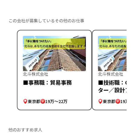
この会社が募集しているその他のお仕事
北斗株式会社
北斗株式会社
■事務職：貿易事務
■技術職：CA
ター／設計ア
東京都
19万～22万
東京都
19万～
他のおすすめ求人