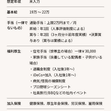
想定年収
未入力
基本給
19万 〜 22万
手当（一律で
通勤手当：上限2万円まで／月
ないもの）
昇給：年1回（人事評価制度による）
賞与：年2回（3ヶ月分※前年度実績）+決算賞
与あり（賞与は業績による）
福利厚生
・住宅手当（世帯主の場合）一律￥30,000
・家族手当（扶養している配偶者・子供がいる
場合）
・退職金制度（入社後3年～）
・iDeCo+加入（入社後1年～）
・病気/怪我の補償制度
・プロ野球シーズンシート
加入保険