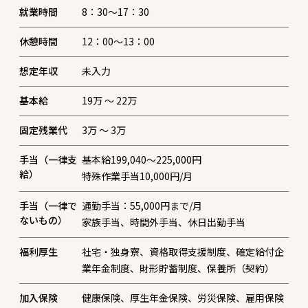
就業時間
8：30～17：30
休憩時間
12：00～13：00
想定年収
未入力
基本給
19万 〜 22万
固定残業代
3万 〜 3万
手当（一律支
基本給199,040～225,000円
給）
特殊作業手当10,000円/月
手当（一律で
通勤手当：55,000円まで/月
ないもの）
家族手当、時間外手当、休日出勤手当
福利厚生
社宅・独身寮、資格取得支援制度、確定給付企
業年金制度、財形貯蓄制度、保養所（契約）
加入保険
健康保険、厚生年金保険、労災保険、雇用保険