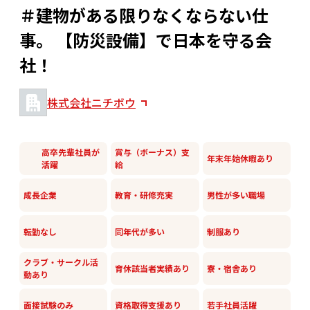
＃建物がある限りなくならない仕
事。 【防災設備】で日本を守る会
社！
株式会社ニチボウ
高卒先輩社員が
賞与（ボーナス）支
年末年始休暇あり
活躍
給
成長企業
教育・研修充実
男性が多い職場
転勤なし
同年代が多い
制服あり
クラブ・サークル活
育休該当者実績あり
寮・宿舎あり
動あり
面接試験のみ
資格取得支援あり
若手社員活躍