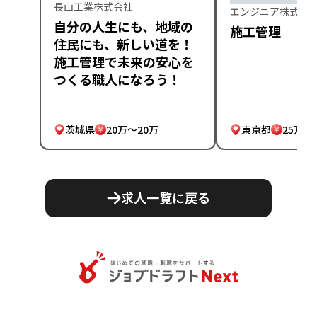
長山工業株式会社
エンジニア株式会
自分の人生にも、地域の
施工管理
住民にも、新しい道を！
施工管理で未来の安心を
つくる職人になろう！
茨城県
20万～20万
東京都
25万～
求人一覧に戻る