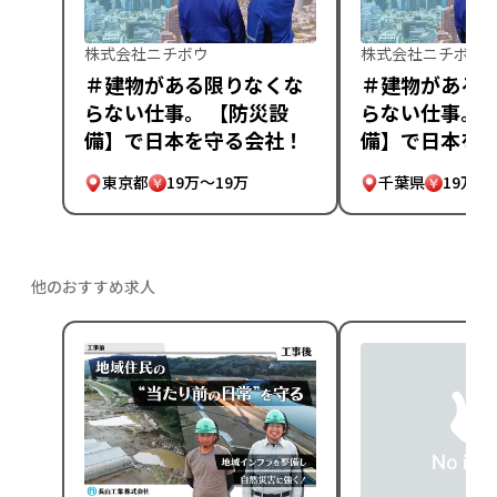
株式会社ニチボウ
株式会社ニチボウ
＃建物がある限りなくな
＃建物がある
らない仕事。 【防災設
らない仕事。 
備】で日本を守る会社！
備】で日本を
東京都
19万～19万
千葉県
19万～
他のおすすめ求人