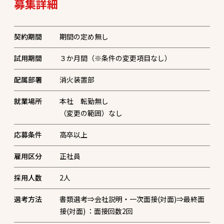
募集詳細
契約期間
期間の定め無し
試用期間
３か月間（※条件の変更項目なし）
配属部署
消火装置部
就業場所
本社 転勤無し
応募条件
高卒以上
雇用区分
正社員
採用人数
2
人
選考方法
書類選考⇒会社説明・一次面接(対面)⇒最終面
接(対面) ：面接回数2回