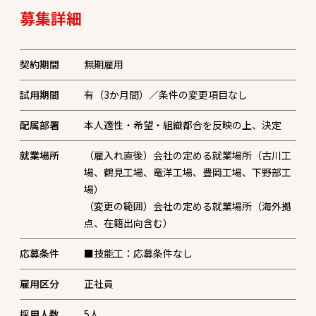
募集詳細
契約期間
試用期間
有（3か月間）／条件の変更項目なし
配属部署
本人適性・希望・組織都合を反映の上、決定
就業場所
（雇入れ直後）会社の定める就業場所（古川工
場、鶴見工場、竜洋工場、豊岡工場、下野部工
場）
（変更の範囲）会社の定める就業場所（海外拠
点、在籍出向含む）
応募条件
■技能工：応募条件なし
雇用区分
正社員
採用人数
5
人