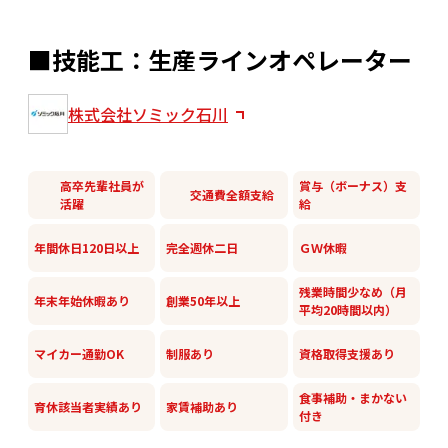
■技能工：生産ラインオペレーター
株式会社ソミック石川
高卒先輩社員が
賞与（ボーナス）支
交通費全額支給
活躍
給
年間休日120日以上
完全週休二日
ＧＷ休暇
残業時間少なめ（月
年末年始休暇あり
創業50年以上
平均20時間以内）
マイカー通勤OK
制服あり
資格取得支援あり
食事補助・まかない
育休該当者実績あり
家賃補助あり
付き