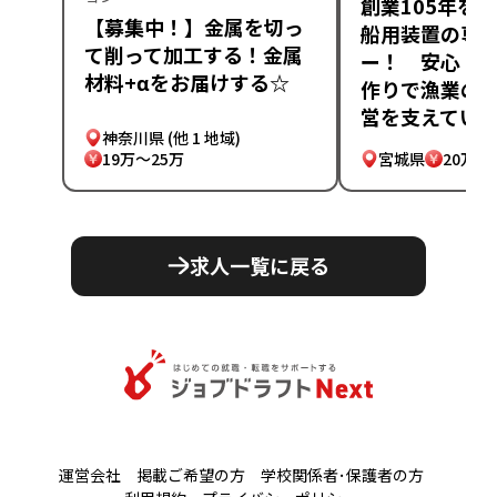
創業105年を
【募集中！】金属を切っ
船用装置の専
て削って加工する！金属
ー！ 安心・
材料+αをお届けする☆
作りで漁業の
営を支えてい
神奈川県
(他 1 地域)
19万～25万
宮城県
20万～
求人一覧に戻る
運営会社
掲載ご希望の方
学校関係者･保護者の方